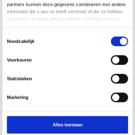
partners kunnen deze gegevens combineren met andere
informatie die u aan ze heeft verstrekt of die ze hebben
verzameld op basis van uw gebruik van hun services.
Toestemmingsselectie
Noodzakelijk
A. Achterruit
Voorkeuren
B. Zij ruitjes (achter)
C. Zij ruiten (achter)
Statistieken
D. Zij ruiten (voor)
E. Voorruit
F. Dak
Marketing
G. Zonneband (voor)
Alles toestaan