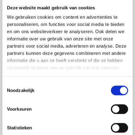
Wij blinderen de autoruiten van uw
Deze website maakt gebruik van cookies
Mitsubishi
We gebruiken cookies om content en advertenties te
Onze specialisten weten precies hoe ze het beste de
personaliseren, om functies voor social media te bieden
autoruiten blinderen van uw Mitsubishi. Hierbij werken
en om ons websiteverkeer te analyseren. Ook delen we
we met een speciale glasfolie in zeven verschillende
informatie over uw gebruik van onze site met onze
tinten. U bepaalt dus zelf of u een lichte of juiste
partners voor social media, adverteren en analyse. Deze
donkerdere tint wenst. Dus wilt u de ramen blinderen
partners kunnen deze gegevens combineren met andere
van uw Mitsubishi? Dan zorgen wij voor een
informatie die u aan ze heeft verstrekt of die ze hebben
eindresultaat van absolute topkwaliteit.
verzameld op basis van uw gebruik van hun services.
Benieuwd naar de mogelijkheden? Bekijk hieronder
eerdere Mitsubishi’s waarvan wij de ramen geblindeerd
Toestemmingsselectie
Noodzakelijk
hebben en
vraag direct vrijblijvend een offerte voor uw
eigen wagen aan
.
Voorkeuren
Statistieken