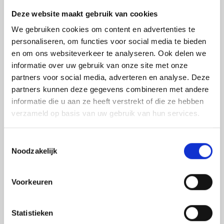
Naast een mooi effect biedt de ramen blinderen van uw
Deze website maakt gebruik van cookies
auto de volgende voordelen:
We gebruiken cookies om content en advertenties te
Verhoging privacy doordat je moeilijker in de auto
personaliseren, om functies voor social media te bieden
kunt kijken
en om ons websiteverkeer te analyseren. Ook delen we
Minder last van laaghangende zon en warmte in de
informatie over uw gebruik van onze site met onze
auto
partners voor social media, adverteren en analyse. Deze
Verlaging inbraakgevoeligheid door de inbraak
partners kunnen deze gegevens combineren met andere
vertragende werking van de raamfolie
informatie die u aan ze heeft verstrekt of die ze hebben
Minder aantasting van het interieur van uw wagen
verzameld op basis van uw gebruik van hun services.
Benieuwd naar de mogelijkheden om de ruiten van uw
Toestemmingsselectie
Subaru te blinderen? Bekijk hieronder eerdere Subaru’s
Noodzakelijk
waarvan wij de ramen geblindeerd hebben en
vraag
direct vrijblijvend een offerte voor uw eigen wagen aan
.
Voorkeuren
Statistieken