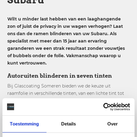
Wilt u minder last hebben van een laaghangende
zon of juist de privacy in uw wagen verhogen? Laat
ons dan de ramen blinderen van uw Subaru. Als
specialist met meer dan 15 jaar aan ervaring
garanderen we een strak resultaat zonder vouwtjes
of bubbels onder de folie. Vakmanschap waarop u
kunt vertrouwen.
Autoruiten blinderen in zeven tinten
Bij Glascoating Someren bieden we de keuze uit
raamfolie in verschillende tinten, van een lichte tint tot
90% niet licht doorlatend. Benieuwd hoe dat eruit ziet?
Gebruik dan onze tinttool en bepaal hoe u de ruiten van
uw Subaru wilt blinderen.
Toestemming
Details
Over
Voordelen ramen blinderen