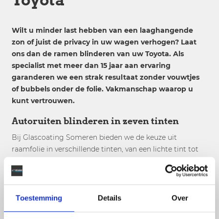
Wilt u minder last hebben van een laaghangende
zon of juist de privacy in uw wagen verhogen? Laat
ons dan de ramen blinderen van uw Toyota. Als
specialist met meer dan 15 jaar aan ervaring
garanderen we een strak resultaat zonder vouwtjes
of bubbels onder de folie. Vakmanschap waarop u
kunt vertrouwen.
Autoruiten blinderen in zeven tinten
Bij Glascoating Someren bieden we de keuze uit
raamfolie in verschillende tinten, van een lichte tint tot
90% niet licht doorlatend. Benieuwd hoe dat eruit ziet?
Gebruik dan onze tinttool en bepaal hoe u de ruiten van
uw Toyota wilt blinderen.
Toestemming
Details
Over
Voordelen ramen blinderen