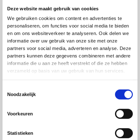
Naast een mooi effect biedt de ramen blinderen van uw
Deze website maakt gebruik van cookies
auto de volgende voordelen:
We gebruiken cookies om content en advertenties te
Verhoging privacy doordat je moeilijker in de auto
personaliseren, om functies voor social media te bieden
kunt kijken
en om ons websiteverkeer te analyseren. Ook delen we
Minder last van laaghangende zon en warmte in de
informatie over uw gebruik van onze site met onze
auto
partners voor social media, adverteren en analyse. Deze
Verlaging inbraakgevoeligheid door de inbraak
partners kunnen deze gegevens combineren met andere
vertragende werking van de raamfolie
informatie die u aan ze heeft verstrekt of die ze hebben
Minder aantasting van het interieur van uw wagen
verzameld op basis van uw gebruik van hun services.
Benieuwd naar de mogelijkheden? Bekijk hieronder
Toestemmingsselectie
eerdere Toyota’s waarvan wij de ramen geblindeerd
Noodzakelijk
hebben en
vraag direct vrijblijvend een offerte voor uw
eigen wagen aan
.
Voorkeuren
Statistieken